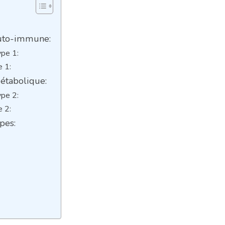
Auto-immune:
ype 1:
e 1:
Métabolique:
ype 2:
e 2:
pes: