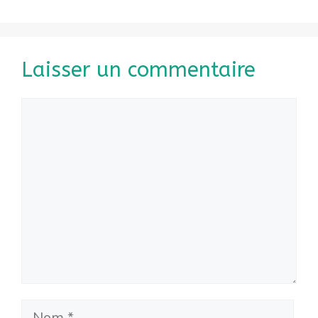
Laisser un commentaire
Commentaire
Nom