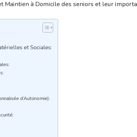
et Maintien à Domicile des seniors et leur importan
érielles et Sociales:
ales:
s:
onnalisée d’Autonomie):
curité: