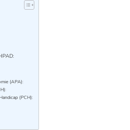
EHPAD:
nomie (APA):
H):
 Handicap (PCH):