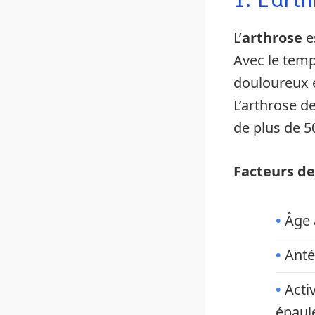
1. L’art
L’
arthrose
es
Avec le temp
douloureux e
L’arthrose d
de plus de 5
Facteurs de
Âge 
Anté
Acti
épaul