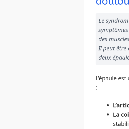
doulou
Le syndrome
symptômes li
des muscles
Il peut être
deux épaule
L’épaule est
:
L’art
La co
stabil