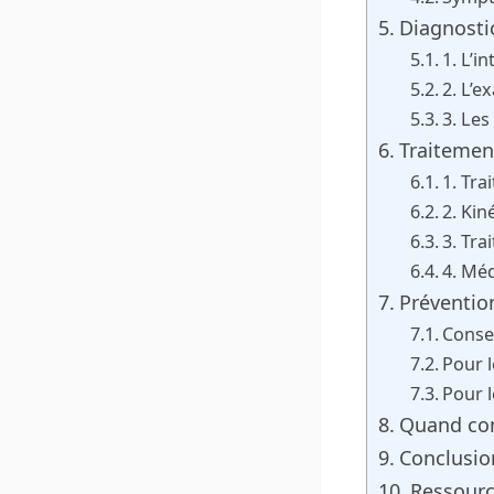
Diagnosti
1. L’i
2. L’e
3. Le
Traitemen
1. Tr
2. Kin
3. Tra
4. Méd
Préventio
Conse
Pour l
Pour 
Quand con
Conclusio
Ressourc