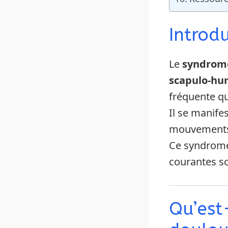
Introd
Le
syndrome
scapulo-hu
fréquente qu
Il se manife
mouvements d
Ce syndrome 
courantes s
Qu’est