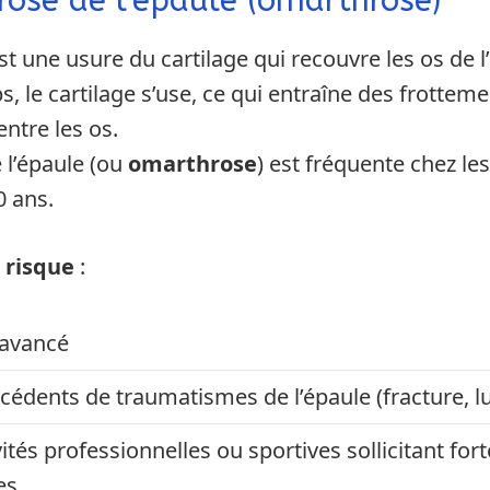
hrose de l’épaule (omarthrose)
t une usure du cartilage qui recouvre les os de l’
s, le cartilage s’use, ce qui entraîne des frottem
ntre les os.
e l’épaule (ou
omarthrose
) est fréquente chez l
0 ans.
 risque
:
avancé
cédents de traumatismes de l’épaule (fracture, l
vités professionnelles ou sportives sollicitant for
es