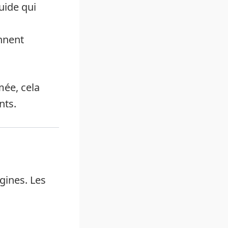
uide qui
nnent
ée, cela
nts.
gines. Les