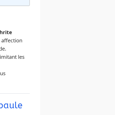
hrite
 affection
de.
limitant les
lus
paule