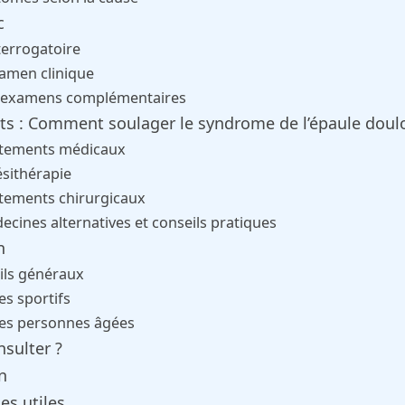
c
nterrogatoire
xamen clinique
s examens complémentaires
ts : Comment soulager le syndrome de l’épaule doul
aitements médicaux
ésithérapie
itements chirurgicaux
ecines alternatives et conseils pratiques
n
ils généraux
es sportifs
les personnes âgées
sulter ?
n
es utiles