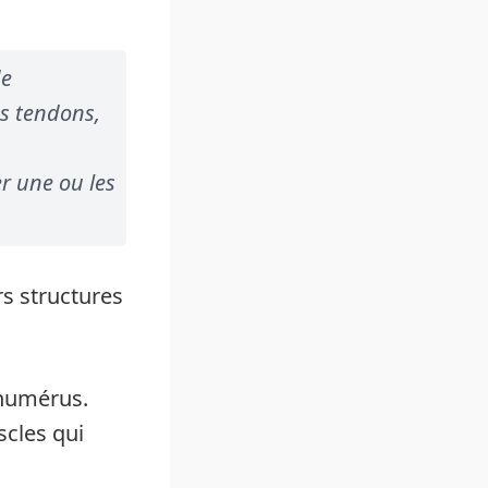
de
es tendons,
er une ou les
rs structures
’humérus.
cles qui