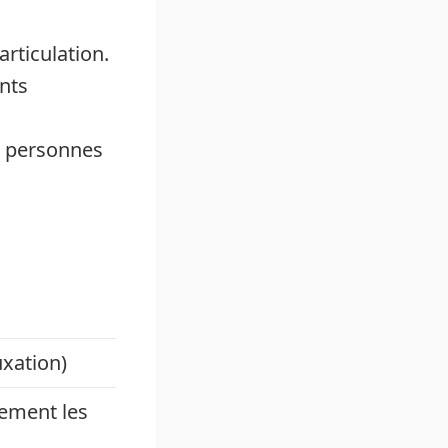
articulation.
ents
es personnes
uxation)
tement les