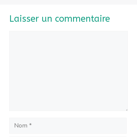
Laisser un commentaire
Commentaire
Nom