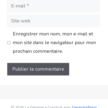
E-
mail
Site
web
Enregistrer mon nom, mon e-mail et
mon site dans le navigateur pour mon
prochain commentaire.
© 2026 La Gériatrie
• Construit avec
GeneratePress