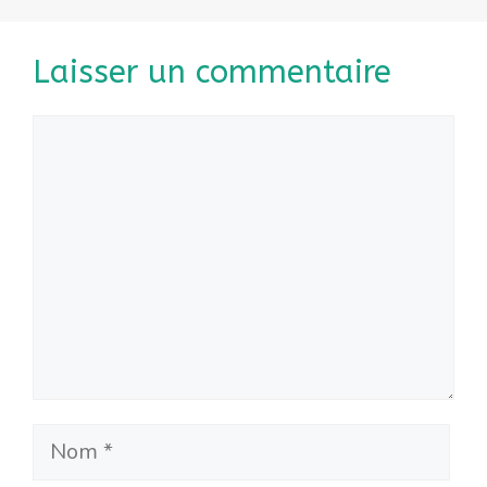
Laisser un commentaire
Commentaire
Nom