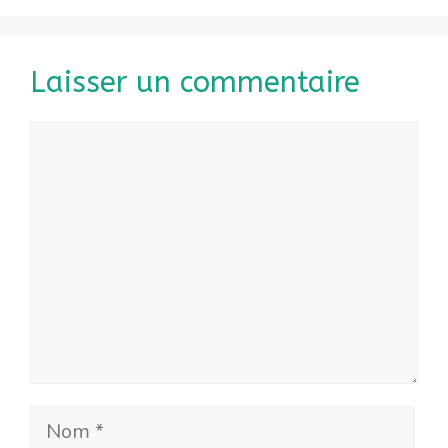
Laisser un commentaire
Commentaire
Nom