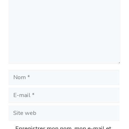
Nom
E-
mail
Site
web
Enregistrer mon nom, mon e-mail et