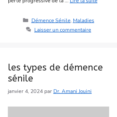
perte progressive de la …
Lire la suite
Catégories
Démence Sénile
,
Maladies
Laisser un commentaire
les types de démence
sénile
janvier 4, 2024
par
Dr. Amani Jouini