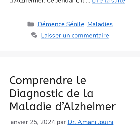
d’Alzheimer. Cependant, il …
Lire la suite
Catégories
Démence Sénile
,
Maladies
Laisser un commentaire
Comprendre le
Diagnostic de la
Maladie d’Alzheimer
janvier 25, 2024
par
Dr. Amani Jouini